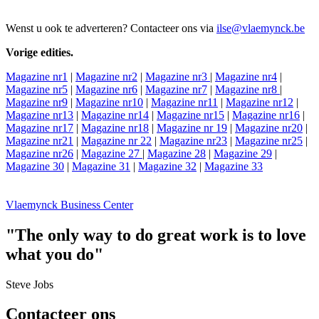
Wenst u ook te adverteren? Contacteer ons via
ilse@vlaemynck.be
Vorige edities.
Magazine nr1
|
Magazine nr2
|
Magazine nr3
|
Magazine nr4
|
Magazine nr5
|
Magazine nr6
|
Magazine nr7
|
Magazine nr8
|
Magazine nr9
|
Magazine nr10
|
Magazine nr11
|
Magazine nr12
|
Magazine nr13
|
Magazine nr14
|
Magazine nr15
|
Magazine nr16
|
Magazine nr17
|
Magazine nr18
|
Magazine nr 19
|
Magazine nr20
|
Magazine nr21
|
Magazine nr 22
|
Magazine nr23
|
Magazine nr25
|
Magazine nr26
|
Magazine 27
|
Magazine 28
|
Magazine 29
|
Magazine 30
|
Magazine 31
|
Magazine 32
|
Magazine 33
Vlaemynck Business Center
"The only way to do great work is to love
what you do"
Steve Jobs
Contacteer ons